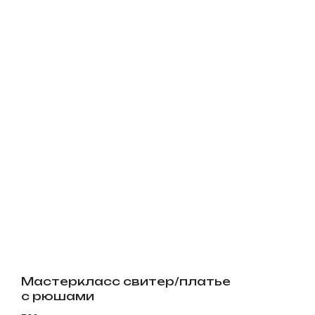
Мастеркласс свитер/платье
с рюшами