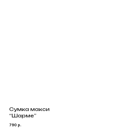
Сумка макси
“Шарме”
790
р.